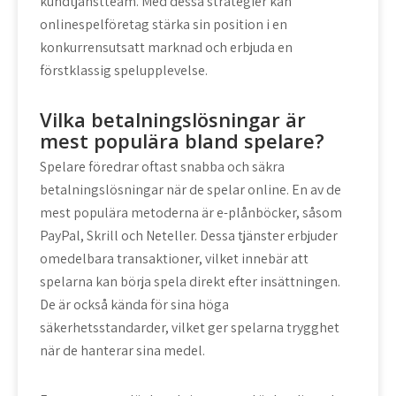
kundtjänstteam. Med dessa strategier kan
onlinespelföretag stärka sin position i en
konkurrensutsatt marknad och erbjuda en
förstklassig spelupplevelse.
Vilka betalningslösningar är
mest populära bland spelare?
Spelare föredrar oftast snabba och säkra
betalningslösningar när de spelar online. En av de
mest populära metoderna är e-plånböcker, såsom
PayPal, Skrill och Neteller. Dessa tjänster erbjuder
omedelbara transaktioner, vilket innebär att
spelarna kan börja spela direkt efter insättningen.
De är också kända för sina höga
säkerhetsstandarder, vilket ger spelarna trygghet
när de hanterar sina medel.