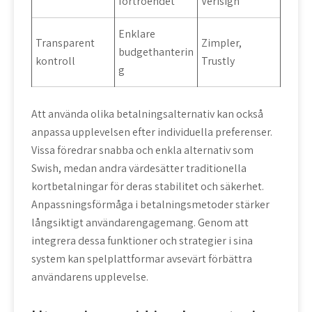
förtroendet
Verisign
Enklare
Transparent
Zimpler,
budgethanterin
kontroll
Trustly
g
Att använda olika betalningsalternativ kan också
anpassa upplevelsen efter individuella preferenser.
Vissa föredrar snabba och enkla alternativ som
Swish, medan andra värdesätter traditionella
kortbetalningar för deras stabilitet och säkerhet.
Anpassningsförmåga i betalningsmetoder stärker
långsiktigt användarengagemang. Genom att
integrera dessa funktioner och strategier i sina
system kan spelplattformar avsevärt förbättra
användarens upplevelse.