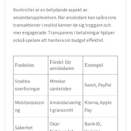
Kontroller är en betydande aspekt av
användarupplevelsen. När användare kan spåra sina
transaktioner i realtid känner de sig tryggare och
mer engagerade. Transparens i betalningar hjälper
också spelare att hantera sin budget effektivt.
Fördel för
Funktion
Exempel
användaren
Snabba
Minskar
Swish, PayPal
överföringar
väntetiden
Mobilanpassni
Användarvänlig
Klarna, Apple
ng
t gränssnitt
Pay
Ökar
Bank-ID,
Säkerhet