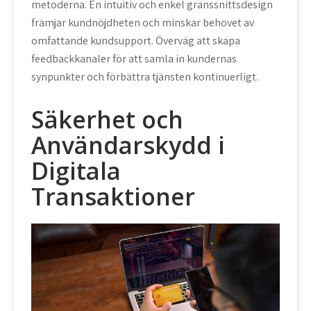
metoderna. En intuitiv och enkel gränssnittsdesign
främjar kundnöjdheten och minskar behovet av
omfattande kundsupport. Överväg att skapa
feedbackkanaler för att samla in kundernas
synpunkter och förbättra tjänsten kontinuerligt.
Säkerhet och
Användarskydd i
Digitala
Transaktioner