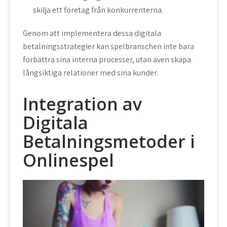
skilja ett företag från konkurrenterna.
Genom att implementera dessa digitala
betalningsstrategier kan spelbranschen inte bara
förbättra sina interna processer, utan även skapa
långsiktiga relationer med sina kunder.
Integration av
Digitala
Betalningsmetoder i
Onlinespel