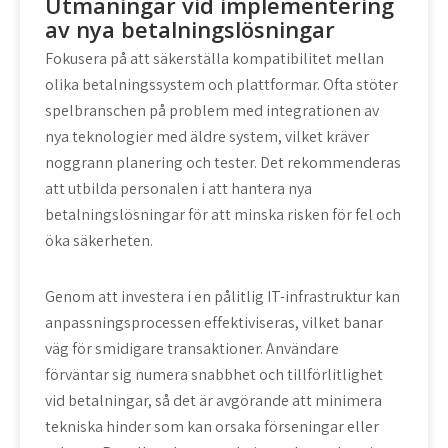
Utmaningar vid implementering
av nya betalningslösningar
Fokusera på att säkerställa kompatibilitet mellan
olika betalningssystem och plattformar. Ofta stöter
spelbranschen på problem med integrationen av
nya teknologier med äldre system, vilket kräver
noggrann planering och tester. Det rekommenderas
att utbilda personalen i att hantera nya
betalningslösningar för att minska risken för fel och
öka säkerheten.
Genom att investera i en pålitlig IT-infrastruktur kan
anpassningsprocessen effektiviseras, vilket banar
väg för smidigare transaktioner. Användare
förväntar sig numera snabbhet och tillförlitlighet
vid betalningar, så det är avgörande att minimera
tekniska hinder som kan orsaka förseningar eller