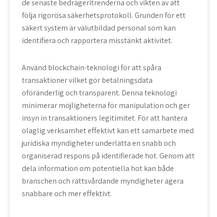
de senaste bedrägeritrenderna och vikten av att
följa rigorösa säkerhetsprotokoll. Grunden för ett
säkert system är välutbildad personal som kan
identifiera och rapportera misstänkt aktivitet.
Använd blockchain-teknologi för att spåra
transaktioner vilket gör betalningsdata
oföränderlig och transparent. Denna teknologi
minimerar möjligheterna för manipulation och ger
insyn in transaktioners legitimitet. För att hantera
olaglig verksamhet effektivt kan ett samarbete med
juridiska myndigheter underlätta en snabb och
organiserad respons på identifierade hot. Genom att
dela information om potentiella hot kan både
branschen och rättsvårdande myndigheter agera
snabbare och mer effektivt.