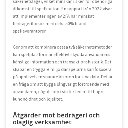
säkerhetslager, vilket minskar risken för obehöriga
åtkomst till spelkonton. En rapport från 2022 visar
att implementeringen av 2FA har minskat
bedrägeriförsök med cirka 50% bland
spelleverantörer.
Genom att kombinera dessa två säkerhetsmetoder
kan spelplattformar effektivt skydda användarens
känsliga information och transaktionshistorik. Det
skapar en tryggare miljö där spelarna kan fokusera
på upplevelsen snarare än oron för sina data. Det är
en fråga om att bygga långvarigt förtroende med
användaren, något som i sin tur leder till högre
kundnöjdhet och lojalitet.
Åtgärder mot bedrägeri och
olaglig verksamhet