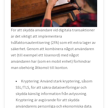
För att skydda användare vid digitala transaktioner
är det viktigt att implementera
tvåfaktorsautentisering (2FA) som ett extra lager av
säkerhet. Genom att kombinera något användaren
vet (till exempel ett lösenord) med något
användaren har (som en mobil enhet) förhindrar
man obehörig åtkomst till konton.
Kryptering:
Använd stark kryptering, såsom
SSL/TLS, för att säkra dataöverföringar och
skydda känslig information från avlyssning.
Kryptering är avgörande för att skydda
användarens personliga och ekonomiska data.