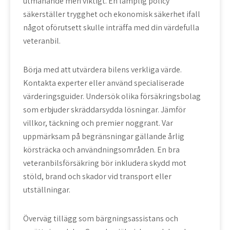
utmanande men viktigt. En lämplig policy
säkerställer trygghet och ekonomisk säkerhet ifall
något oförutsett skulle inträffa med din värdefulla
veteranbil.
Börja med att utvärdera bilens verkliga värde.
Kontakta experter eller använd specialiserade
värderingsguider. Undersök olika försäkringsbolag
som erbjuder skräddarsydda lösningar. Jämför
villkor, täckning och premier noggrant. Var
uppmärksam på begränsningar gällande årlig
körsträcka och användningsområden. En bra
veteranbilsförsäkring bör inkludera skydd mot
stöld, brand och skador vid transport eller
utställningar.
Överväg tillägg som bärgningsassistans och